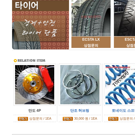
ECSTA LX
ESCT
상점문의
상점
만도 4P
단조 허브링
토네이도 스프
상점문의 / 1EA
30,000 원 / 1EA
상점문의 /