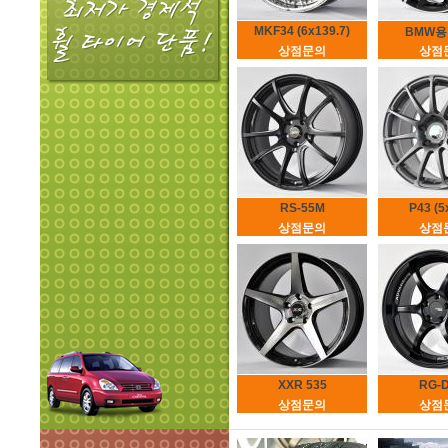
MKF34 (6x139.7)
BMW용 4
상점문의
상점
RS-55M
P43 (5
상점문의
상점
XXR 535
RG-D
상점문의
상점