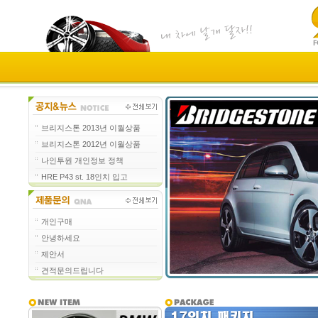
브리지스톤 2013년 이월상품
브리지스톤 2012년 이월상품
나인투원 개인정보 정책
HRE P43 st. 18인치 입고
개인구매
안녕하세요
제안서
견적문의드립니다