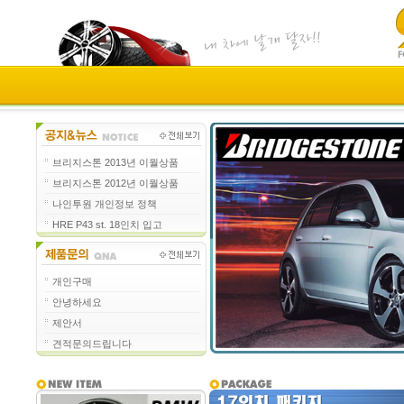
브리지스톤 2013년 이월상품
브리지스톤 2012년 이월상품
나인투원 개인정보 정책
HRE P43 st. 18인치 입고
개인구매
안녕하세요
제안서
견적문의드립니다