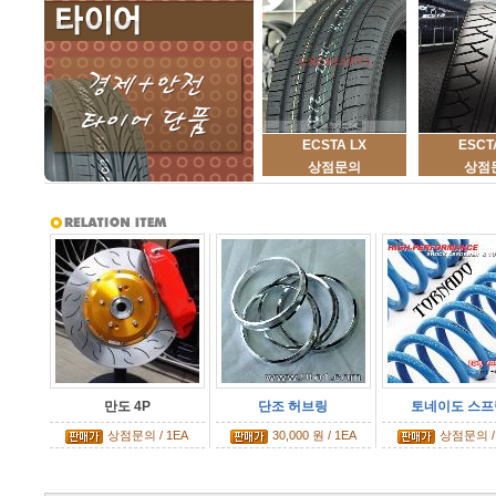
ECSTA LX
ESCT
상점문의
상점
만도 4P
단조 허브링
토네이도 스프
상점문의 / 1EA
30,000 원 / 1EA
상점문의 /