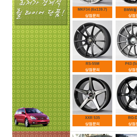
MKF34 (6x139.7)
BMW용 4
상점문의
상점
RS-55M
P43 (5
상점문의
상점
XXR 535
RG-D
상점문의
상점