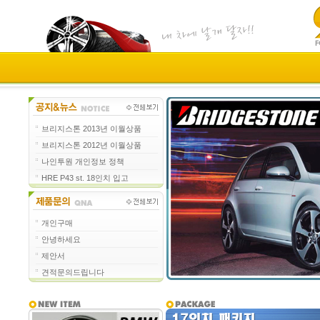
브리지스톤 2013년 이월상품
브리지스톤 2012년 이월상품
나인투원 개인정보 정책
HRE P43 st. 18인치 입고
개인구매
안녕하세요
제안서
견적문의드립니다