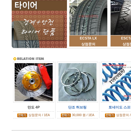
ECSTA LX
ESCT
상점문의
상점
만도 4P
단조 허브링
토네이도 스프
상점문의 / 1EA
30,000 원 / 1EA
상점문의 /