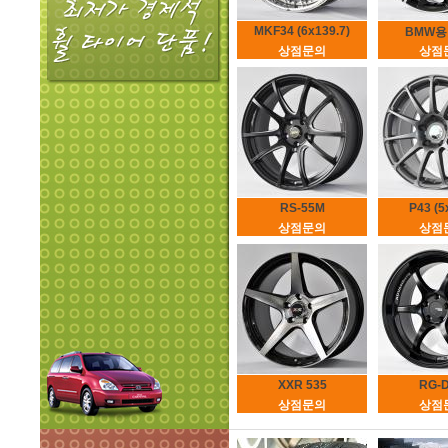
MKF34 (6x139.7)
BMW용 4
상점문의
상점
RS-55M
P43 (5
상점문의
상점
XXR 535
RG-D
상점문의
상점