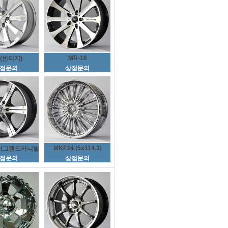
MR-18
8(빈티지)
점문의
상점문의
MKF34 (5x114.3)
S (그랜드카니발)
점문의
상점문의