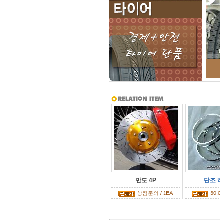
만도 4P
단조 
상점문의 / 1EA
30,