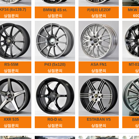
KF34 (6x139.7)
BMW용 4S st.
카제라 LEZOF
MKW 
상점문의
상점문의
상점문의
60
RS-55M
P43 (5x120)
ASA FN1
MT-01
상점문의
상점문의
상점문의
상
XXR 535
RG-D st.
ESTABAN VS
BM
상점문의
상점문의
상점문의
상