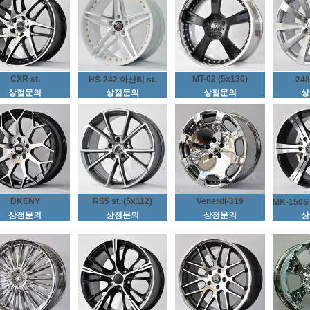
CXR st.
MT-02 (5x130)
HS-242 아산티 st.
24
상점문의
상점문의
상점문의
상
DKENY
RS5 st. (5x112)
Venerdi-319
MK-150
상점문의
상점문의
상점문의
상