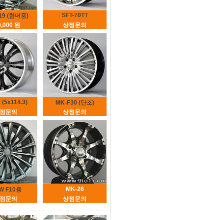
SFT-70TT
19 (험머용)
0,000 원
상점문의
 (5x114.3)
MK-F30 (단조)
점문의
상점문의
MK-26
W F10용
점문의
상점문의