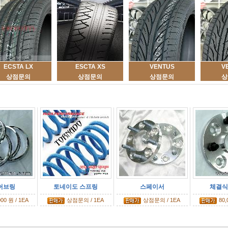
ECSTA LX
ESCTA XS
VENTUS
V
상점문의
상점문의
상점문의
상
허브링
토네이도 스프링
스페이서
체결식 
000 원 / 1EA
상점문의 / 1EA
상점문의 / 1EA
80,