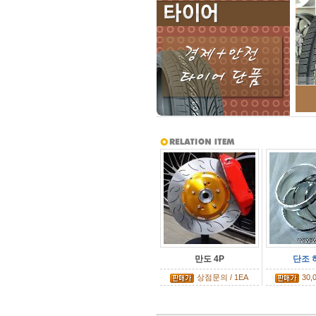
만도 4P
단조 
상점문의 / 1EA
30,