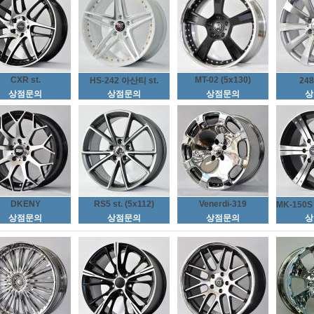
CXR st.
MT-02 (5x130)
HS-242 아산티 st.
24
상점문의
상점문의
상점문의
상
DKENY
RS5 st. (5x112)
Venerdi-319
MK-150
상점문의
상점문의
상점문의
상