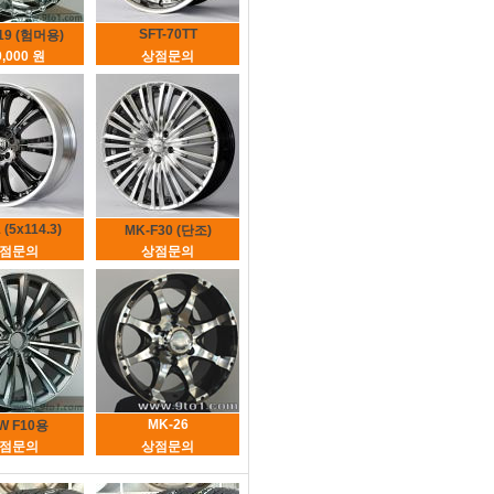
SFT-70TT
19 (험머용)
0,000 원
상점문의
 (5x114.3)
MK-F30 (단조)
점문의
상점문의
MK-26
W F10용
점문의
상점문의