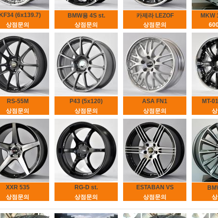
KF34 (6x139.7)
BMW용 4S st.
카제라 LEZOF
MKW 
상점문의
상점문의
상점문의
60
RS-55M
P43 (5x120)
ASA FN1
MT-01
상점문의
상점문의
상점문의
상
XXR 535
RG-D st.
ESTABAN VS
BM
상점문의
상점문의
상점문의
상