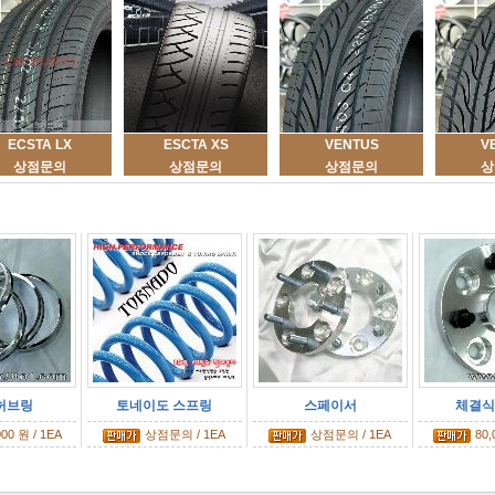
ECSTA LX
ESCTA XS
VENTUS
V
상점문의
상점문의
상점문의
상
허브링
토네이도 스프링
스페이서
체결식 
000 원 / 1EA
상점문의 / 1EA
상점문의 / 1EA
80,