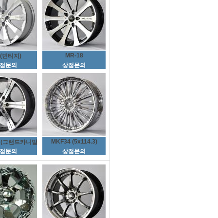
MR-18
8(빈티지)
점문의
상점문의
MKF34 (5x114.3)
S (그랜드카니발)
점문의
상점문의