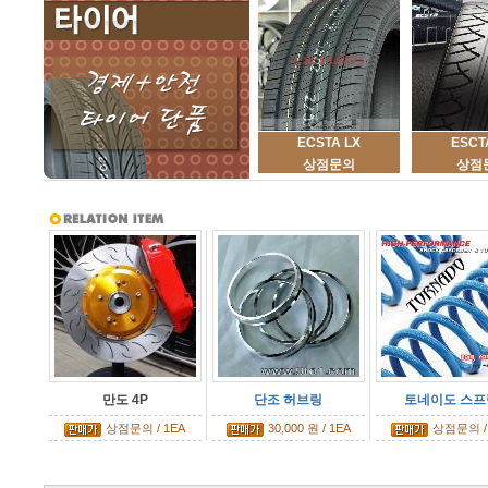
ECSTA LX
ESCT
상점문의
상점
만도 4P
단조 허브링
토네이도 스프
상점문의 / 1EA
30,000 원 / 1EA
상점문의 /