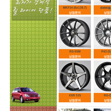
MKF34 (6x139.7)
BMW용 4
상점문의
상점
RS-55M
P43 (5
상점문의
상점
XXR 535
RG-D
상점문의
상점