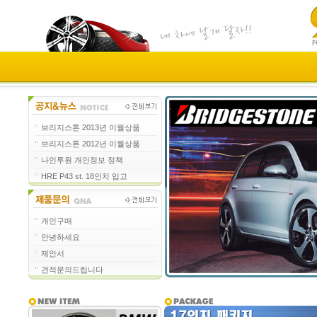
브리지스톤 2013년 이월상품
브리지스톤 2012년 이월상품
나인투원 개인정보 정책
HRE P43 st. 18인치 입고
개인구매
안녕하세요
제안서
견적문의드립니다