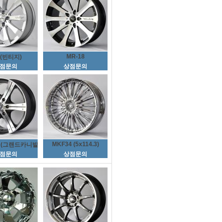
MR-18
8(빈티지)
점문의
상점문의
MKF34 (5x114.3)
S (그랜드카니발)
점문의
상점문의