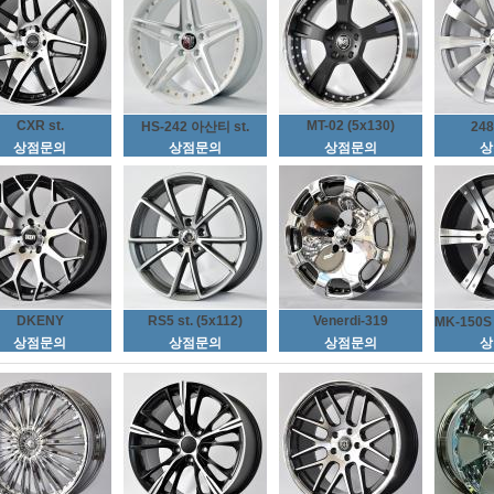
CXR st.
MT-02 (5x130)
HS-242 아산티 st.
24
상점문의
상점문의
상점문의
상
DKENY
RS5 st. (5x112)
Venerdi-319
MK-150
상점문의
상점문의
상점문의
상