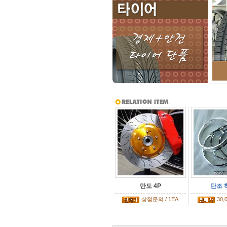
만도 4P
단조 
상점문의 / 1EA
30,