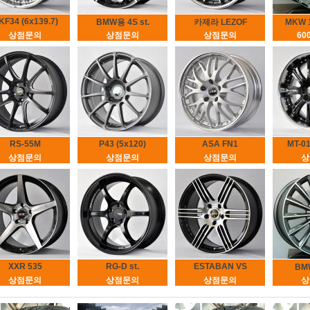
KF34 (6x139.7)
BMW용 4S st.
카제라 LEZOF
MKW 
상점문의
상점문의
상점문의
60
RS-55M
P43 (5x120)
ASA FN1
MT-01
상점문의
상점문의
상점문의
상
XXR 535
RG-D st.
ESTABAN VS
BM
상점문의
상점문의
상점문의
상