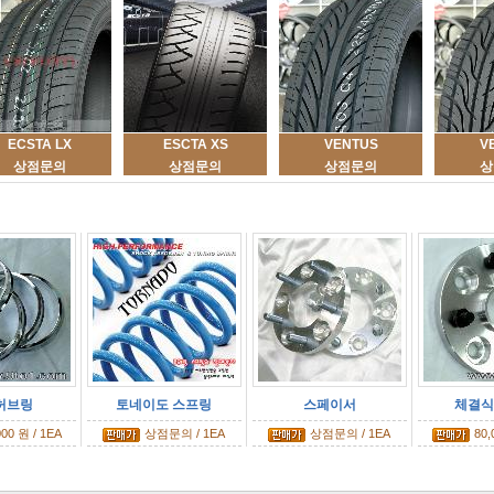
ECSTA LX
ESCTA XS
VENTUS
V
상점문의
상점문의
상점문의
상
허브링
토네이도 스프링
스페이서
체결식 
000 원 / 1EA
상점문의 / 1EA
상점문의 / 1EA
80,