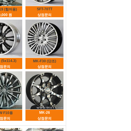
SFT-70TT
19 (험머용)
0,000 원
상점문의
 (5x114.3)
MK-F30 (단조)
점문의
상점문의
MK-26
W F10용
점문의
상점문의