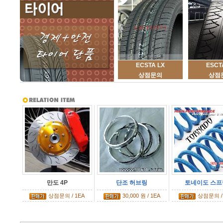
ECSTA LX
ESCT
상점문의
상점
만도 4P
단조 허브링
토네이도 스프
상점문의 / 1EA
30,000 원 / 1EA
상점문의 /