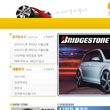
브리지스톤 2013년 이월상품
브리지스톤 2012년 이월상품
나인투원 개인정보 정책
HRE P43 st. 18인치 입고
개인구매
안녕하세요
제안서
견적문의드립니다