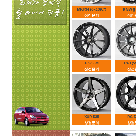
MKF34 (6x139.7)
BMW용 4
상점문의
상점
RS-55M
P43 (5
상점문의
상점
XXR 535
RG-D
상점문의
상점